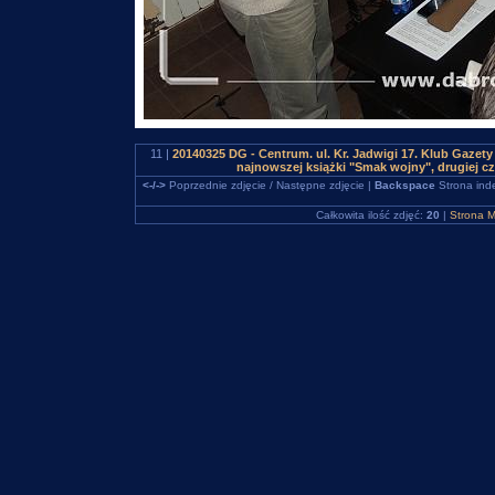
11 |
20140325 DG - Centrum. ul. Kr. Jadwigi 17. Klub Gazet
najnowszej książki "Smak wojny", drugiej 
<-/->
Poprzednie zdjęcie / Następne zdjęcie |
Backspace
Strona ind
Całkowita ilość zdjęć:
20
|
Strona M