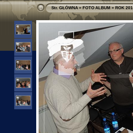
Str. GŁÓWNA
»
FOTO ALBUM
»
ROK 201