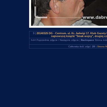
9 |
20140325 DG - Centrum. ul. Kr. Jadwigi 17. Klub Gazet
najnowszej książki "Smak wojny", drugiej 
<-/->
Poprzednie zdjęcie / Następne zdjęcie |
Backspace
Strona ind
Całkowita ilość zdjęć:
20
|
Strona M