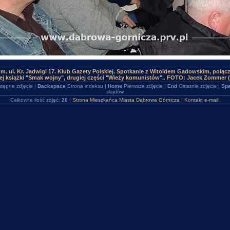
m. ul. Kr. Jadwigi 17. Klub Gazety Polskiej. Spotkanie z Witoldem Gadowskim, połąc
j książki "Smak wojny", drugiej części "Wieży komunistów".. FOTO: Jacek Zommer 
tępne zdjęcie |
Backspace
Strona indeksu |
Home
Pierwsze zdjęcie |
End
Ostatnie zdjęcie |
Spa
slajdów
Całkowita ilość zdjęć:
20
|
Strona Mieszkańca Miasta Dąbrowa Górnicza
|
Kontakt e-mail: