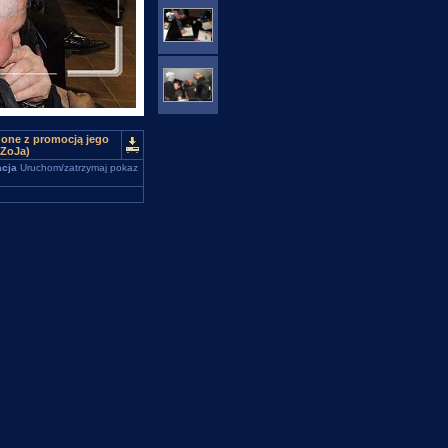
zone z promocją jego
(ZoJa)
cja
Uruchom/zatrzymaj pokaz