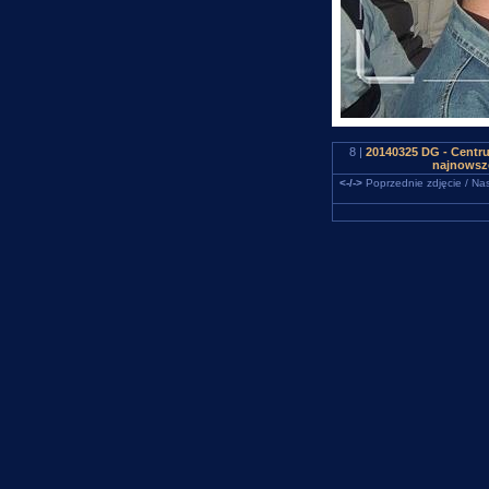
8 |
20140325 DG - Centru
najnowsze
<-/->
Poprzednie zdjęcie / Nas