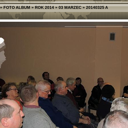
»
FOTO ALBUM
»
ROK 2014
»
03 MARZEC
»
20140325 A