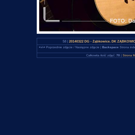
58 |
20140322 DG - Ząbkowice. DK ZĄBKOWICE
<-/->
Poprzednie zdjęcie / Następne zdjęcie |
Backspace
Strona ind
Całkowita ilość zdjęć:
70
|
Strona M