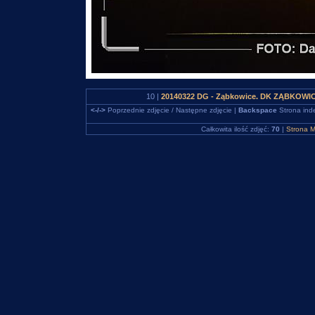
10 |
20140322 DG - Ząbkowice. DK ZĄBKOWICE
<-/->
Poprzednie zdjęcie / Następne zdjęcie |
Backspace
Strona ind
Całkowita ilość zdjęć:
70
|
Strona M