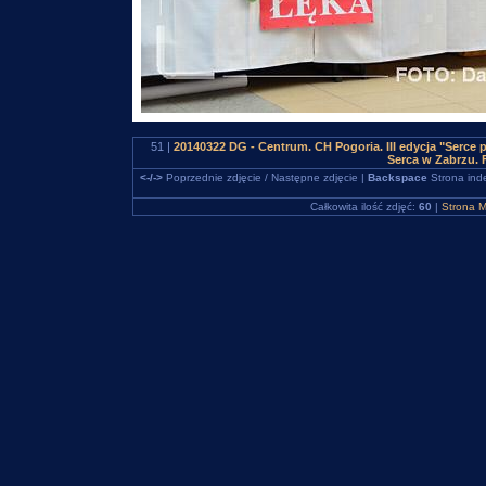
51 |
20140322 DG - Centrum. CH Pogoria. III edycja "Serc
Serca w Zabrzu.
<-/->
Poprzednie zdjęcie / Następne zdjęcie |
Backspace
Strona ind
Całkowita ilość zdjęć:
60
|
Strona M