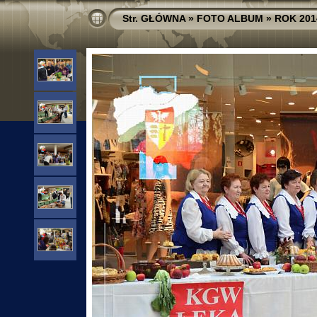
Str. GŁÓWNA
»
FOTO ALBUM
»
ROK 201