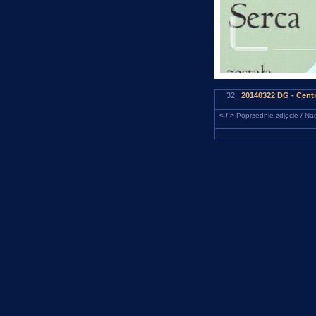
32 |
20140322 DG - Centr
<-/->
Poprzednie zdjęcie / Nas