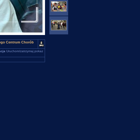
kiego Centrum Chorób
cja
Uruchom/zatrzymaj pokaz