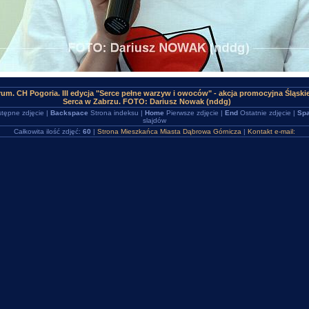
um. CH Pogoria. III edycja "Serce pełne warzyw i owoców" - akcja promocyjna Śląs
Serca w Zabrzu. FOTO: Dariusz Nowak (nddg)
tępne zdjęcie |
Backspace
Strona indeksu |
Home
Pierwsze zdjęcie |
End
Ostatnie zdjęcie |
Spa
slajdów
Całkowita ilość zdjęć:
60
|
Strona Mieszkańca Miasta Dąbrowa Górnicza
|
Kontakt e-mail: