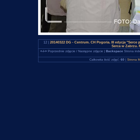
12 |
20140322 DG - Centrum. CH Pogoria. III edycja "Serc
Serca w Zabrzu.
<-/->
Poprzednie zdjęcie / Następne zdjęcie |
Backspace
Strona ind
Całkowita ilość zdjęć:
60
|
Strona M