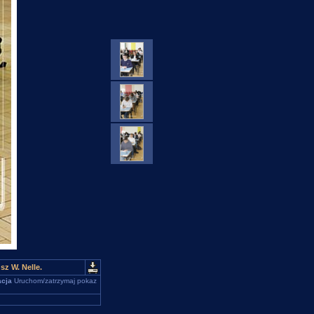
z W. Nelle.
cja
Uruchom/zatrzymaj pokaz