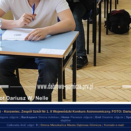
 - Korzeniec. Zespół Szkół Nr 1. X Wojewódzki Konkurs Astronomiczny. FOTO: Darius
tępne zdjęcie |
Backspace
Strona indeksu |
Home
Pierwsze zdjęcie |
End
Ostatnie zdjęcie |
Spa
slajdów
Całkowita ilość zdjęć:
9
|
Strona Mieszkańca Miasta Dąbrowa Górnicza
|
Kontakt e-mail: