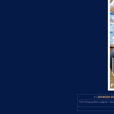
6 |
20140318 DG
<-/->
Poprzednie zdjęcie / Nas