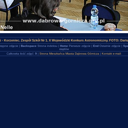
 - Korzeniec. Zespół Szkół Nr 1. X Wojewódzki Konkurs Astronomiczny. FOTO: Darius
tępne zdjęcie |
Backspace
Strona indeksu |
Home
Pierwsze zdjęcie |
End
Ostatnie zdjęcie |
Spa
slajdów
Całkowita ilość zdjęć:
9
|
Strona Mieszkańca Miasta Dąbrowa Górnicza
|
Kontakt e-mail: