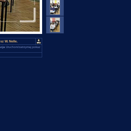
z W. Nelle.
cja
Uruchom/zatrzymaj pokaz