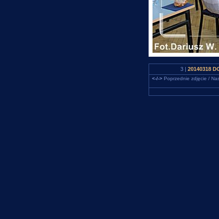
3 |
20140318 DG
<-/->
Poprzednie zdjęcie / Nas