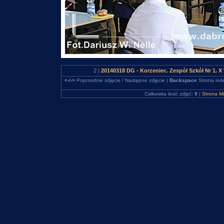
2 |
20140318 DG - Korzeniec. Zespół Szkół Nr 1. 
<-/->
Poprzednie zdjęcie / Następne zdjęcie |
Backspace
Strona ind
Całkowita ilość zdjęć:
9
|
Strona M