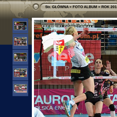
Str. GŁÓWNA
»
FOTO ALBUM
»
ROK 201