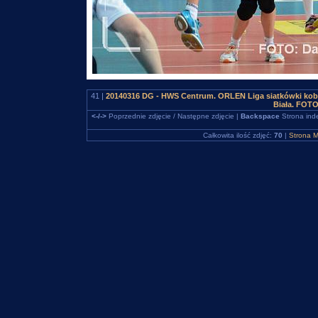
41 |
20140316 DG - HWS Centrum. ORLEN Liga siatkówki kob
Biała. FOTO
<-/->
Poprzednie zdjęcie / Następne zdjęcie |
Backspace
Strona ind
Całkowita ilość zdjęć:
70
|
Strona M