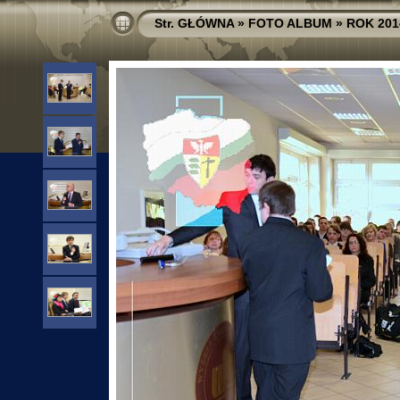
Str. GŁÓWNA
»
FOTO ALBUM
»
ROK 201