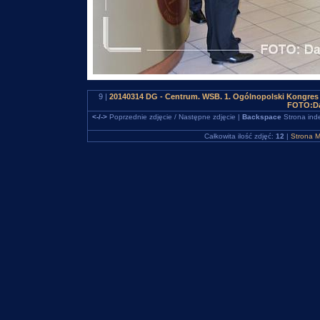
9 |
20140314 DG - Centrum. WSB. 1. Ogólnopolski Kongres 
FOTO:Da
<-/->
Poprzednie zdjęcie / Następne zdjęcie |
Backspace
Strona ind
Całkowita ilość zdjęć:
12
|
Strona M