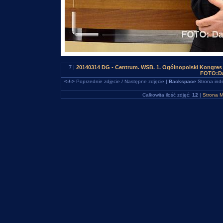
7 |
20140314 DG - Centrum. WSB. 1. Ogólnopolski Kongres 
FOTO:Da
<-/->
Poprzednie zdjęcie / Następne zdjęcie |
Backspace
Strona ind
Całkowita ilość zdjęć:
12
|
Strona M