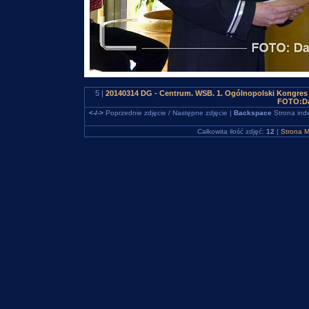
5 |
20140314 DG - Centrum. WSB. 1. Ogólnopolski Kongres 
FOTO:Da
<-/->
Poprzednie zdjęcie / Następne zdjęcie |
Backspace
Strona ind
Całkowita ilość zdjęć:
12
|
Strona M