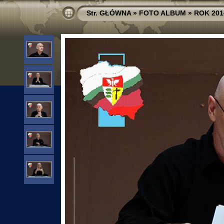
Str. GŁÓWNA
»
FOTO ALBUM
»
ROK 201