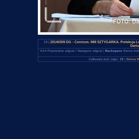
14 |
20140309 DG - Centrum. MM SZTYGARKA. Prelekcja Le
Dari
<-/->
Poprzednie zdjęcie / Następne zdjęcie |
Backspace
Strona ind
Całkowita ilość zdjęć:
15
|
Strona M