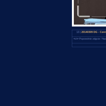
13 |
20140309 DG - Cent
<-/->
Poprzednie zdjęcie / Nas