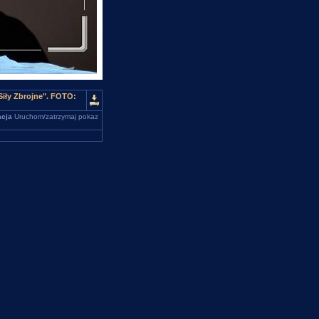
iły Zbrojne". FOTO:
cja
Uruchom/zatrzymaj pokaz