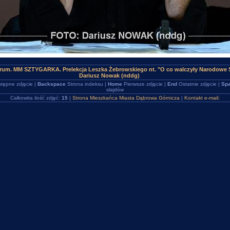
rum. MM SZTYGARKA. Prelekcja Leszka Żebrowskiego nt. "O co walczyły Narodowe S
Dariusz Nowak (nddg)
tępne zdjęcie |
Backspace
Strona indeksu |
Home
Pierwsze zdjęcie |
End
Ostatnie zdjęcie |
Spa
slajdów
Całkowita ilość zdjęć:
15
|
Strona Mieszkańca Miasta Dąbrowa Górnicza
|
Kontakt e-mail: