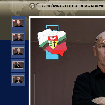
Str. GŁÓWNA
»
FOTO ALBUM
»
ROK 201