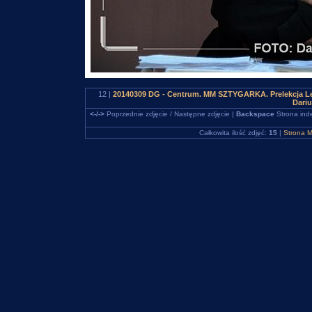
12 |
20140309 DG - Centrum. MM SZTYGARKA. Prelekcja Le
Dari
<-/->
Poprzednie zdjęcie / Następne zdjęcie |
Backspace
Strona ind
Całkowita ilość zdjęć:
15
|
Strona M