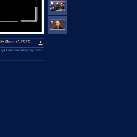
iły Zbrojne". FOTO:
cja
Uruchom/zatrzymaj pokaz