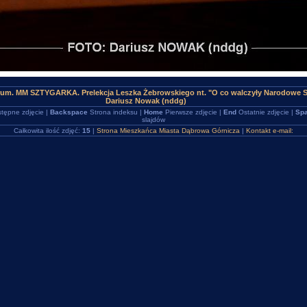
rum. MM SZTYGARKA. Prelekcja Leszka Żebrowskiego nt. "O co walczyły Narodowe S
Dariusz Nowak (nddg)
tępne zdjęcie |
Backspace
Strona indeksu |
Home
Pierwsze zdjęcie |
End
Ostatnie zdjęcie |
Spa
slajdów
Całkowita ilość zdjęć:
15
|
Strona Mieszkańca Miasta Dąbrowa Górnicza
|
Kontakt e-mail: