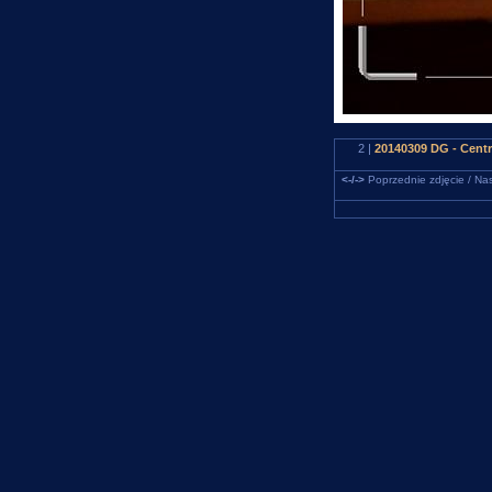
2 |
20140309 DG - Cent
<-/->
Poprzednie zdjęcie / Nas