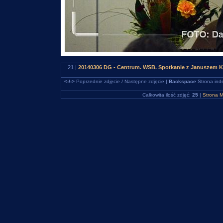
21 |
20140306 DG - Centrum. WSB. Spotkanie z Januszem K
<-/->
Poprzednie zdjęcie / Następne zdjęcie |
Backspace
Strona ind
Całkowita ilość zdjęć:
25
|
Strona M