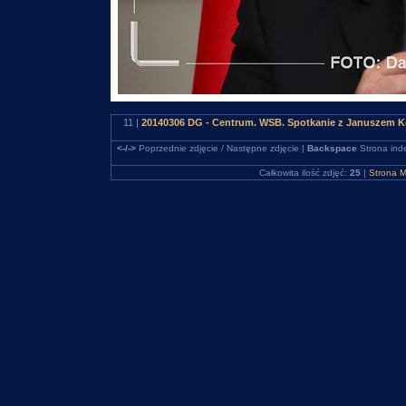
11 |
20140306 DG - Centrum. WSB. Spotkanie z Januszem Ko
<-/->
Poprzednie zdjęcie / Następne zdjęcie |
Backspace
Strona ind
Całkowita ilość zdjęć:
25
|
Strona M