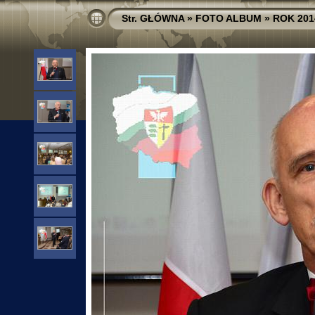
Str. GŁÓWNA
»
FOTO ALBUM
»
ROK 201