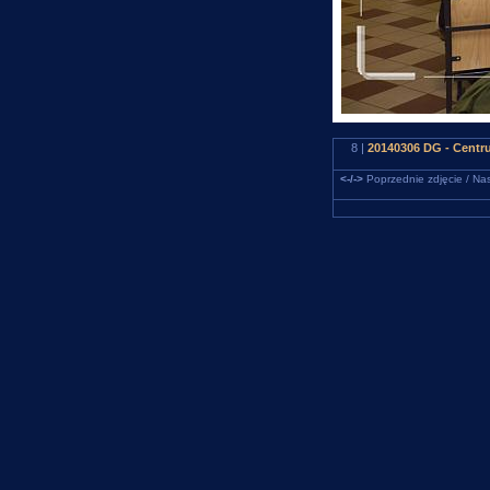
8 |
20140306 DG - Centr
<-/->
Poprzednie zdjęcie / Nas