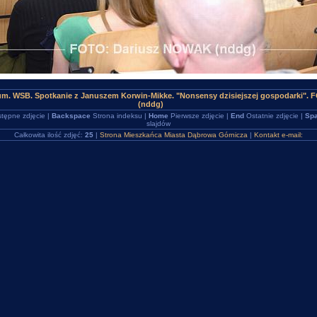
um. WSB. Spotkanie z Januszem Korwin-Mikke. "Nonsensy dzisiejszej gospodarki". 
(nddg)
tępne zdjęcie |
Backspace
Strona indeksu |
Home
Pierwsze zdjęcie |
End
Ostatnie zdjęcie |
Spa
slajdów
Całkowita ilość zdjęć:
25
|
Strona Mieszkańca Miasta Dąbrowa Górnicza
|
Kontakt e-mail: