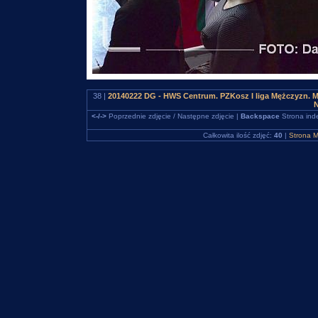
38 |
20140222 DG - HWS Centrum. PZKosz I liga Mężczyzn. M
N
<-/->
Poprzednie zdjęcie / Następne zdjęcie |
Backspace
Strona ind
Całkowita ilość zdjęć:
40
|
Strona M