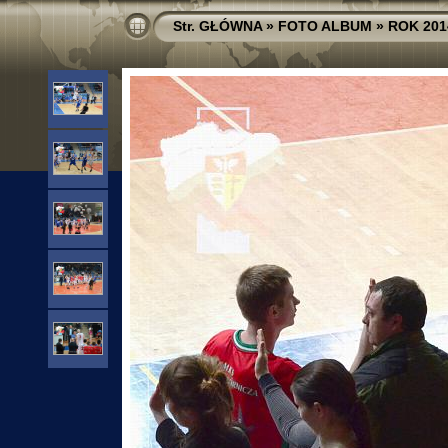
Str. GŁÓWNA
»
FOTO ALBUM
»
ROK 201