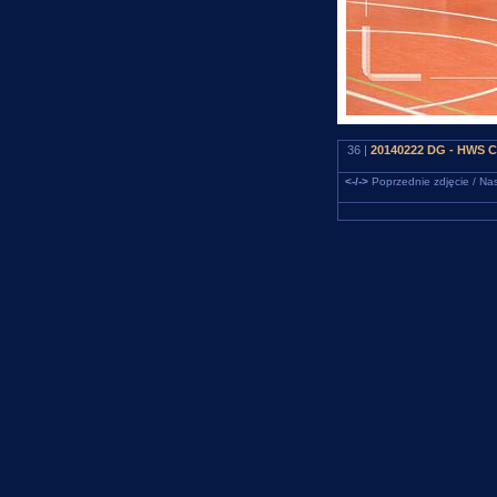
36 |
20140222 DG - HWS Ce
<-/->
Poprzednie zdjęcie / Nas