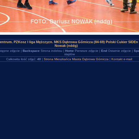
ntrum. PZKosz I liga Mężczyzn. MKS Dąbrowa Górnicza (84-69) Polski Cukier SIDEn
Nowak (nddg)
tępne zdjęcie |
Backspace
Strona indeksu |
Home
Pierwsze zdjęcie |
End
Ostatnie zdjęcie |
Spa
slajdów
Całkowita ilość zdjęć:
40
|
Strona Mieszkańca Miasta Dąbrowa Górnicza
|
Kontakt e-mail: