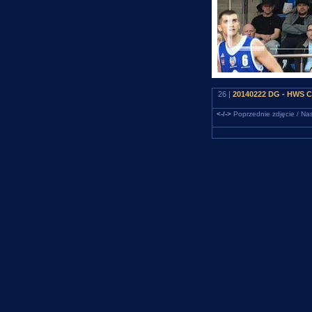
26 |
20140222 DG - HWS Ce
<-/->
Poprzednie zdjęcie / Nas