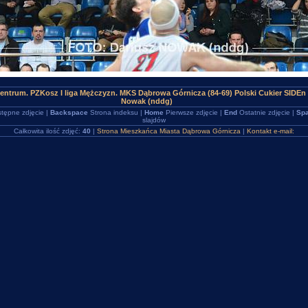
ntrum. PZKosz I liga Mężczyzn. MKS Dąbrowa Górnicza (84-69) Polski Cukier SIDEn
Nowak (nddg)
tępne zdjęcie |
Backspace
Strona indeksu |
Home
Pierwsze zdjęcie |
End
Ostatnie zdjęcie |
Spa
slajdów
Całkowita ilość zdjęć:
40
|
Strona Mieszkańca Miasta Dąbrowa Górnicza
|
Kontakt e-mail: