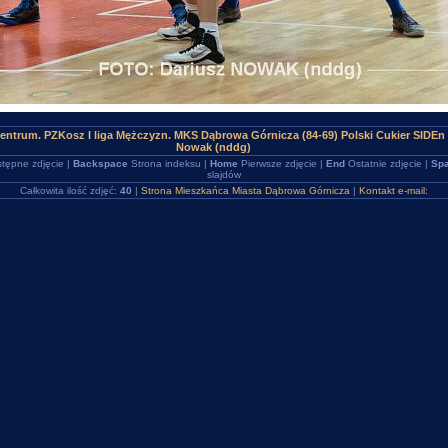
ntrum. PZKosz I liga Mężczyzn. MKS Dąbrowa Górnicza (84-69) Polski Cukier SIDEn
Nowak (nddg)
tępne zdjęcie |
Backspace
Strona indeksu |
Home
Pierwsze zdjęcie |
End
Ostatnie zdjęcie |
Spa
slajdów
Całkowita ilość zdjęć:
40
|
Strona Mieszkańca Miasta Dąbrowa Górnicza
|
Kontakt e-mail: