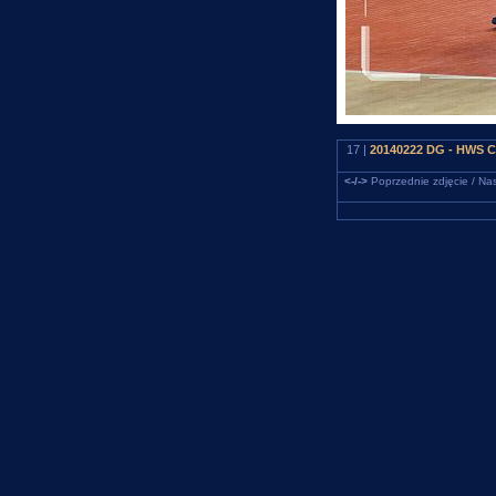
17 |
20140222 DG - HWS Ce
<-/->
Poprzednie zdjęcie / Nas