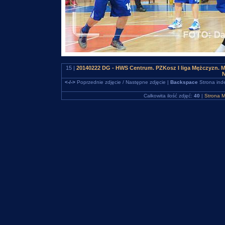
15 |
20140222 DG - HWS Centrum. PZKosz I liga Mężczyzn. M
N
<-/->
Poprzednie zdjęcie / Następne zdjęcie |
Backspace
Strona ind
Całkowita ilość zdjęć:
40
|
Strona M