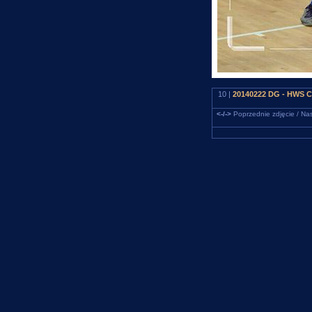
10 |
20140222 DG - HWS Ce
<-/->
Poprzednie zdjęcie / Nas