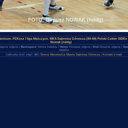
ntrum. PZKosz I liga Mężczyzn. MKS Dąbrowa Górnicza (84-69) Polski Cukier SIDEn
Nowak (nddg)
tępne zdjęcie |
Backspace
Strona indeksu |
Home
Pierwsze zdjęcie |
End
Ostatnie zdjęcie |
Spa
slajdów
Całkowita ilość zdjęć:
40
|
Strona Mieszkańca Miasta Dąbrowa Górnicza
|
Kontakt e-mail: