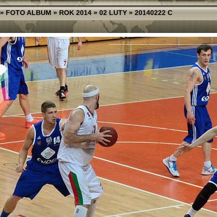
»
FOTO ALBUM
»
ROK 2014
»
02 LUTY
»
20140222 C