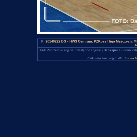
9 |
20140222 DG - HWS Centrum. PZKosz I liga Mężczyzn. M
N
<-/->
Poprzednie zdjęcie / Następne zdjęcie |
Backspace
Strona ind
Całkowita ilość zdjęć:
40
|
Strona M