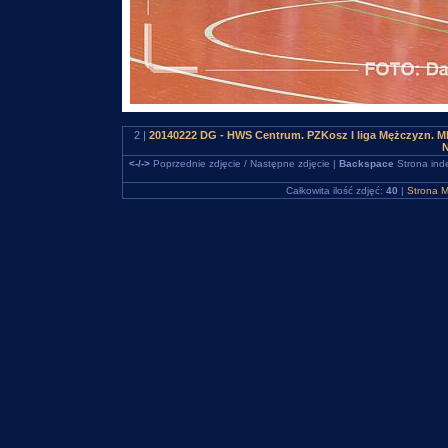
2 |
20140222 DG - HWS Centrum. PZKosz I liga Mężczyzn. M
N
<-/->
Poprzednie zdjęcie / Następne zdjęcie |
Backspace
Strona ind
Całkowita ilość zdjęć:
40
|
Strona M