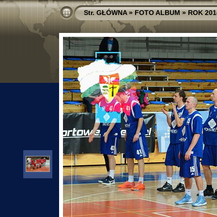
Str. GŁÓWNA
»
FOTO ALBUM
»
ROK 201