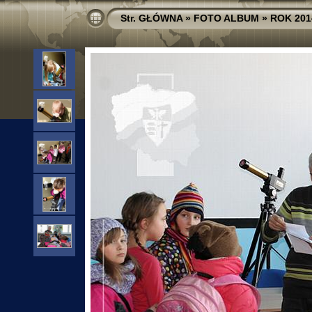
Str. GŁÓWNA
»
FOTO ALBUM
»
ROK 201