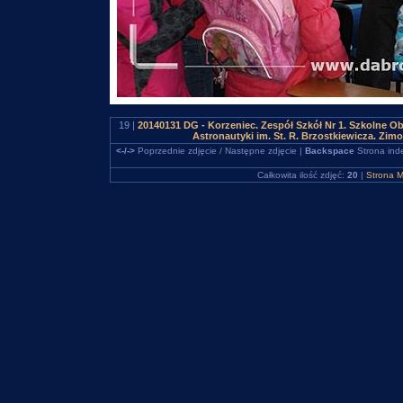
19 |
20140131 DG - Korzeniec. Zespół Szkół Nr 1. Szkolne 
Astronautyki im. St. R. Brzostkiewicza. Zim
<-/->
Poprzednie zdjęcie / Następne zdjęcie |
Backspace
Strona ind
Całkowita ilość zdjęć:
20
|
Strona M