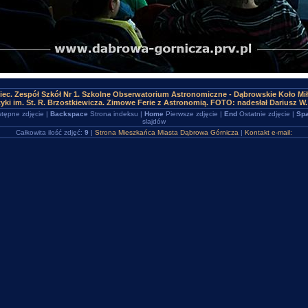
iec. Zespół Szkół Nr 1. Szkolne Obserwatorium Astronomiczne - Dąbrowskie Koło Mi
yki im. St. R. Brzostkiewicza. Zimowe Ferie z Astronomią. FOTO: nadesłał Dariusz W. 
tępne zdjęcie |
Backspace
Strona indeksu |
Home
Pierwsze zdjęcie |
End
Ostatnie zdjęcie |
Spa
slajdów
Całkowita ilość zdjęć:
9
|
Strona Mieszkańca Miasta Dąbrowa Górnicza
|
Kontakt e-mail: