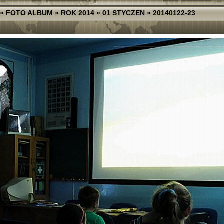
»
FOTO ALBUM
»
ROK 2014
»
01 STYCZEN
»
20140122-23