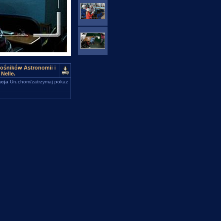
łośników Astronomii i
Nelle.
cja
Uruchom/zatrzymaj pokaz