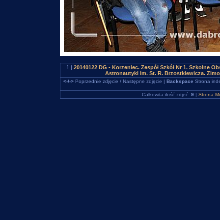
1 |
20140122 DG - Korzeniec. Zespół Szkół Nr 1. Szkolne O
Astronautyki im. St. R. Brzostkiewicza. Zim
<-/->
Poprzednie zdjęcie / Następne zdjęcie |
Backspace
Strona ind
Całkowita ilość zdjęć:
9
|
Strona M