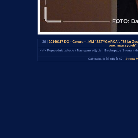
36 |
20140117 DG - Centrum. MM "SZTYGARKA". "35 lat Zes
prac nauczycieli
<-/->
Poprzednie zdjęcie / Następne zdjęcie |
Backspace
Strona ind
Całkowita ilość zdjęć:
40
|
Strona M