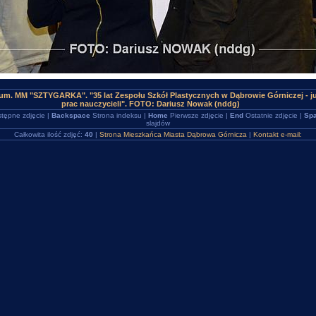
um. MM "SZTYGARKA". "35 lat Zespołu Szkół Plastycznych w Dąbrowie Górniczej - 
prac nauczycieli". FOTO: Dariusz Nowak (nddg)
tępne zdjęcie |
Backspace
Strona indeksu |
Home
Pierwsze zdjęcie |
End
Ostatnie zdjęcie |
Spa
slajdów
Całkowita ilość zdjęć:
40
|
Strona Mieszkańca Miasta Dąbrowa Górnicza
|
Kontakt e-mail: