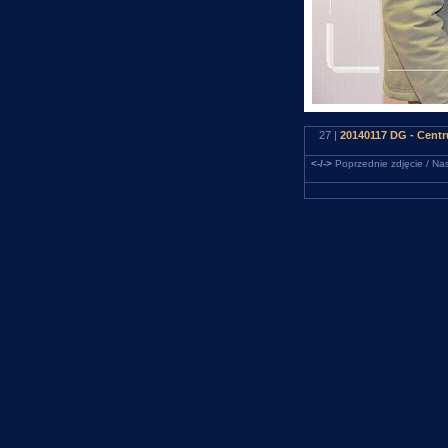
27 |
20140117 DG - Centr
<-/->
Poprzednie zdjęcie / Nas