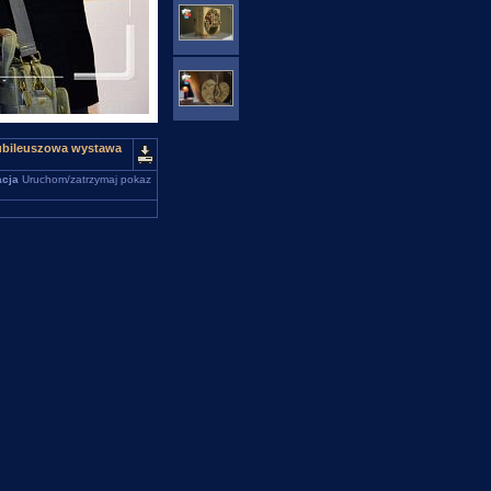
jubileuszowa wystawa
cja
Uruchom/zatrzymaj pokaz