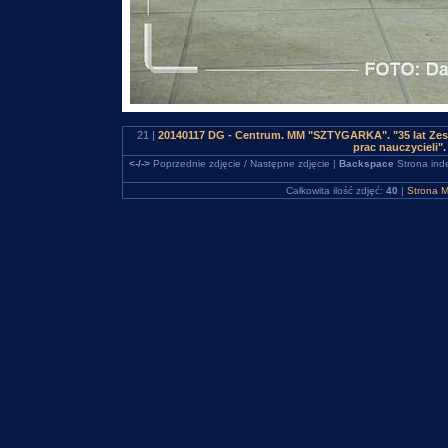
21 |
20140117 DG - Centrum. MM "SZTYGARKA". "35 lat Zes
prac nauczycieli
<-/->
Poprzednie zdjęcie / Następne zdjęcie |
Backspace
Strona ind
Całkowita ilość zdjęć:
40
|
Strona M