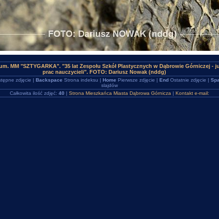
um. MM "SZTYGARKA". "35 lat Zespołu Szkół Plastycznych w Dąbrowie Górniczej - 
prac nauczycieli". FOTO: Dariusz Nowak (nddg)
tępne zdjęcie |
Backspace
Strona indeksu |
Home
Pierwsze zdjęcie |
End
Ostatnie zdjęcie |
Spa
slajdów
Całkowita ilość zdjęć:
40
|
Strona Mieszkańca Miasta Dąbrowa Górnicza
|
Kontakt e-mail: