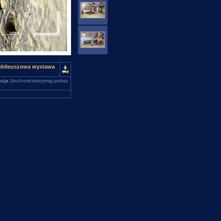
jubileuszowa wystawa
cja
Uruchom/zatrzymaj pokaz