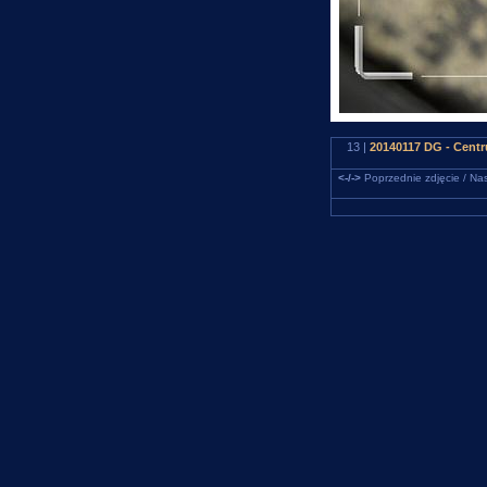
13 |
20140117 DG - Centr
<-/->
Poprzednie zdjęcie / Nas