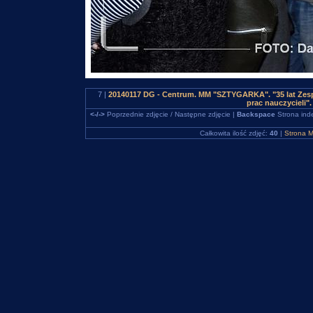
7 |
20140117 DG - Centrum. MM "SZTYGARKA". "35 lat Zesp
prac nauczycieli
<-/->
Poprzednie zdjęcie / Następne zdjęcie |
Backspace
Strona ind
Całkowita ilość zdjęć:
40
|
Strona M