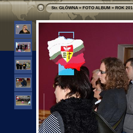
Str. GŁÓWNA
»
FOTO ALBUM
»
ROK 201