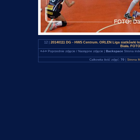
12 |
20140111 DG - HWS Centrum. ORLEN Liga siatkówki k
Biała. FOTO
<-/->
Poprzednie zdjęcie / Następne zdjęcie |
Backspace
Strona ind
Całkowita ilość zdjęć:
70
|
Strona M