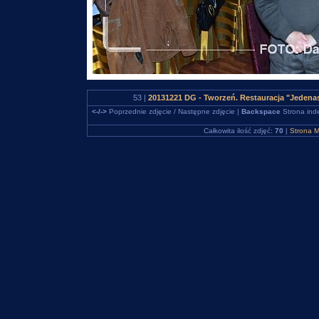
53 |
20131221 DG - Tworzeń. Restauracja "Jedena
<-/->
Poprzednie zdjęcie / Następne zdjęcie |
Backspace
Strona ind
Całkowita ilość zdjęć:
70
|
Strona M