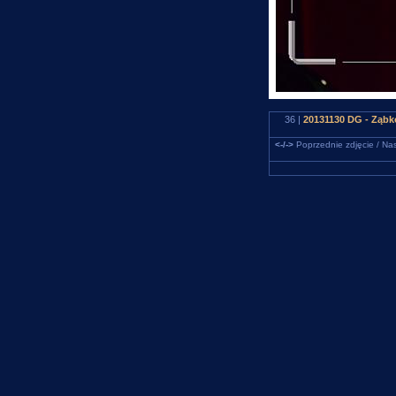
36 |
20131130 DG - Ząbk
<-/->
Poprzednie zdjęcie / Nas