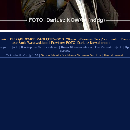
owice. DK ZĄBKOWICE. ZAGŁĘBIEWOOD. "Straszni Panowie Trzej" z udziałem Piotra
aranżacje Wasowskiego i Przybory. FOTO: Dariusz Nowak (nddg)
tępne zdjęcie |
Backspace
Strona indeksu |
Home
Pierwsze zdjęcie |
End
Ostatnie zdjęcie |
Spa
slajdów
Całkowita ilość zdjęć:
50
|
Strona Mieszkańca Miasta Dąbrowa Górnicza
|
Kontakt e-mail: