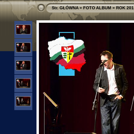
Str. GŁÓWNA
»
FOTO ALBUM
»
ROK 201