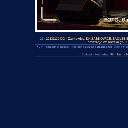
27 |
20131130 DG - Ząbkowice. DK ZĄBKOWICE. ZAGŁĘBIEWO
aranżacje Wasowskiego i 
<-/->
Poprzednie zdjęcie / Następne zdjęcie |
Backspace
Strona ind
Całkowita ilość zdjęć:
50
|
Strona M