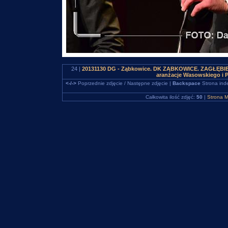
24 |
20131130 DG - Ząbkowice. DK ZĄBKOWICE. ZAGŁĘBIEWO
aranżacje Wasowskiego i 
<-/->
Poprzednie zdjęcie / Następne zdjęcie |
Backspace
Strona ind
Całkowita ilość zdjęć:
50
|
Strona M