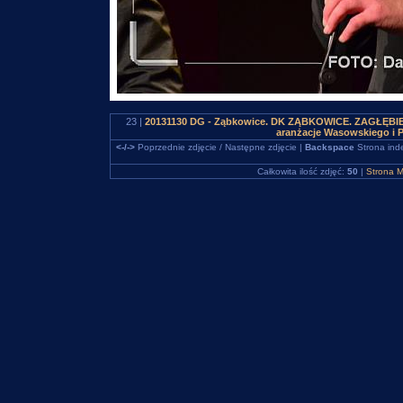
23 |
20131130 DG - Ząbkowice. DK ZĄBKOWICE. ZAGŁĘBIEWO
aranżacje Wasowskiego i 
<-/->
Poprzednie zdjęcie / Następne zdjęcie |
Backspace
Strona ind
Całkowita ilość zdjęć:
50
|
Strona M