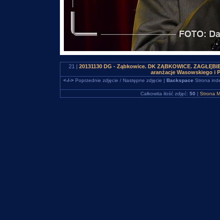
21 |
20131130 DG - Ząbkowice. DK ZĄBKOWICE. ZAGŁĘBIEWO
aranżacje Wasowskiego i 
<-/->
Poprzednie zdjęcie / Następne zdjęcie |
Backspace
Strona ind
Całkowita ilość zdjęć:
50
|
Strona M