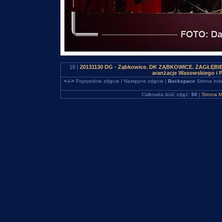
18 |
20131130 DG - Ząbkowice. DK ZĄBKOWICE. ZAGŁĘBIEWO
aranżacje Wasowskiego i 
<-/->
Poprzednie zdjęcie / Następne zdjęcie |
Backspace
Strona ind
Całkowita ilość zdjęć:
50
|
Strona M