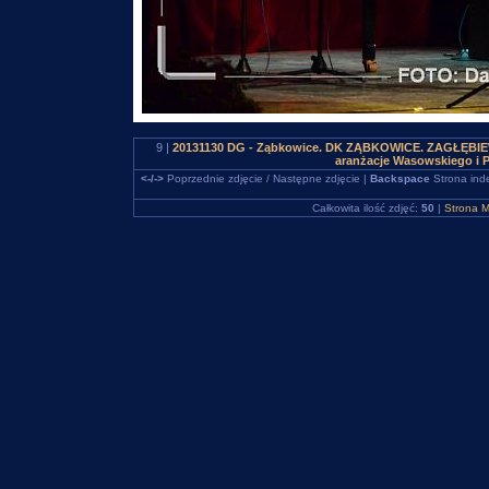
9 |
20131130 DG - Ząbkowice. DK ZĄBKOWICE. ZAGŁĘBIEWOO
aranżacje Wasowskiego i 
<-/->
Poprzednie zdjęcie / Następne zdjęcie |
Backspace
Strona ind
Całkowita ilość zdjęć:
50
|
Strona M