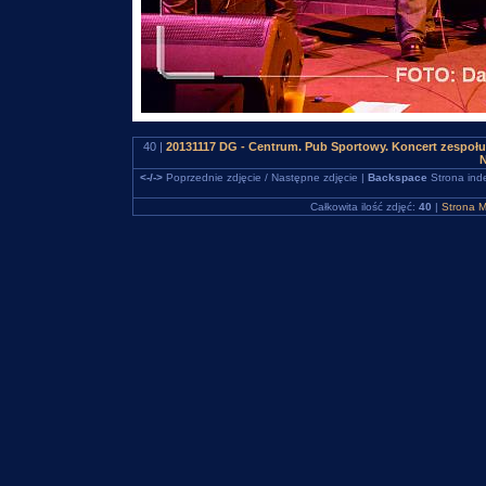
40 |
20131117 DG - Centrum. Pub Sportowy. Koncert zespo
N
<-/->
Poprzednie zdjęcie / Następne zdjęcie |
Backspace
Strona ind
Całkowita ilość zdjęć:
40
|
Strona M