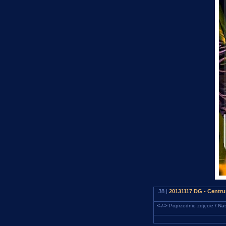
38 |
20131117 DG - Centr
<-/->
Poprzednie zdjęcie / Nas