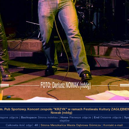
um. Pub Sportowy. Koncert zespołu "KRZYK" w ramach Festiwalu Kultury ZAGŁĘBI
Nowak (nddg)
tępne zdjęcie |
Backspace
Strona indeksu |
Home
Pierwsze zdjęcie |
End
Ostatnie zdjęcie |
Spa
slajdów
Całkowita ilość zdjęć:
40
|
Strona Mieszkańca Miasta Dąbrowa Górnicza
|
Kontakt e-mail: