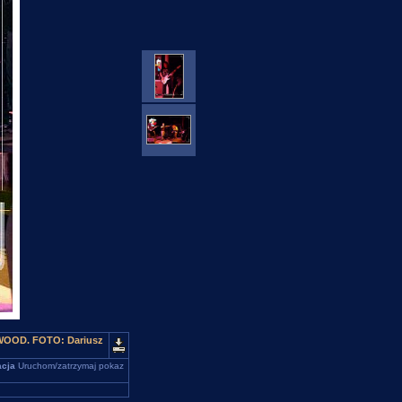
EWOOD. FOTO: Dariusz
cja
Uruchom/zatrzymaj pokaz