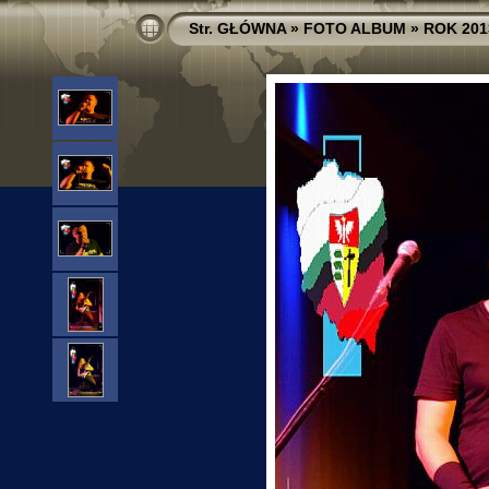
Str. GŁÓWNA
»
FOTO ALBUM
»
ROK 201