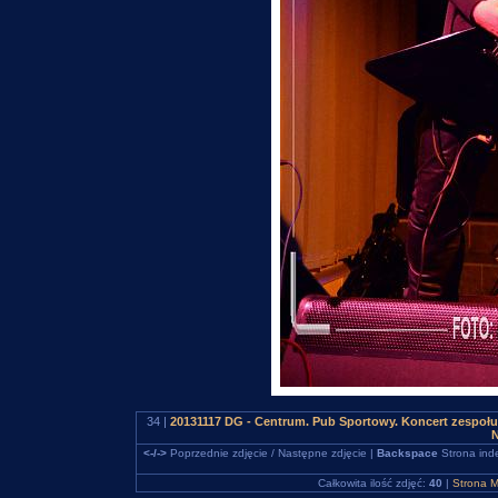
34 |
20131117 DG - Centrum. Pub Sportowy. Koncert zespo
N
<-/->
Poprzednie zdjęcie / Następne zdjęcie |
Backspace
Strona ind
Całkowita ilość zdjęć:
40
|
Strona M